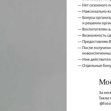
Нет сезонного 
Максимально ко
Бонусы организ
и решении орга
Воспитателям а
Возможность сд
Предоставляю В
После получени
новоиспеченны
Мне действитель
Отдельные бону
Мо
За нес
Также 
@fotok