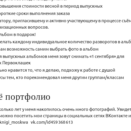
повышения стоимости весной в период выпускных
роткие сроки выполнения заказа
атору, пригласившему и активно участвующему в процессе съё
низационных вопросов.
льбом в подарок!
елать каждому индивидуальное количество разворотов в аль
ам возможность самим выбрать фото в альбом
я выпускных альбомов меня зовут снимать «1 сентября» для
х Первоклашек
но нравится то, что я делаю, подхожу к работе с душой
сы тем, кто порекомендовал меня другим группам/классам
ё портфолио
колько лет у меня накопилось очень много фотографий. Увиде
можно посетить мои страницы в социальных сетях ВКонтакте
nigi_moskwa vk.com/id459 368 613