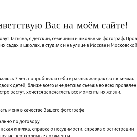
ветствую Вас на моём сайте!
овут Татьяна, я детский, семейный и школьный фотограф. Пр
ких садах и школах, в студиях и на улице в Москве и Московско
аюсь 7 лет, попробовала себя в разных жанрах фотосъёмки.
двоих детей, ближе всего мне детская съёмка во всех проявлен
стро растут, хочется запечатлеть все моменты их жизни.
ать меня в качестве Вашего фотографа:
ально по договору
ская книжка, справка о несудимости, справка о регистрации
и другие необходимые документы