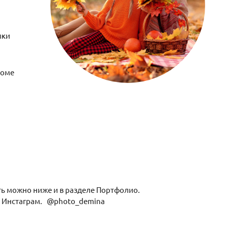
мки
боме
ть можно ниже и в разделе Портфолио.
 и Инстаграм. @photo_demina