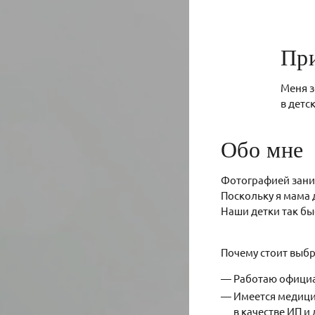
При
Меня з
в детс
Обо мне
Фотографией заним
Поскольку я мама 
Наши детки так бы
Почему стоит выбр
Работаю офици
Имеется медицин
в качестве ИП 