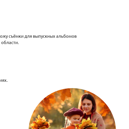
овожу съёмки для выпускных альбомов
й области.
иях.