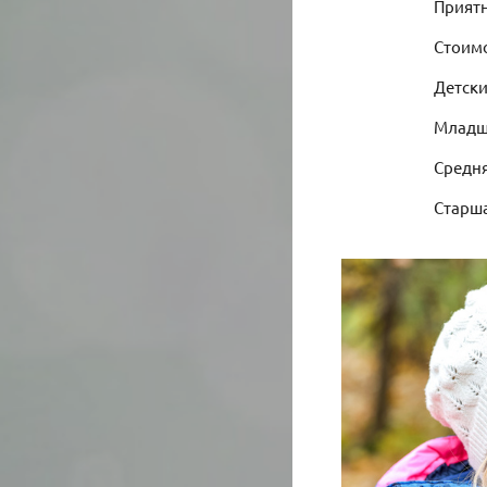
Приятн
Стоимо
Детски
Младш
Средн
Старш