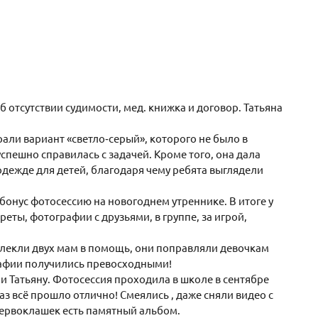
 отсутствии судимости, мед. книжка и договор. Татьяна
али вариант «светло‑серый», которого не было в
успешно справилась с задачей. Кроме того, она дала
дежде для детей, благодаря чему ребята выглядели
бонус фотосессию на новогоднем утреннике. В итоге у
ты, фотографии с друзьями, в группе, за игрой,
лекли двух мам в помощь, они поправляли девочкам
рафии получились превосходными!
и Татьяну. Фотосессия проходила в школе в сентябре
раз всё прошло отлично! Смеялись , даже сняли видео с
ервоклашек есть памятный альбом.