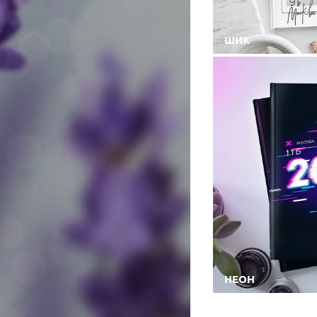
ШИК
НЕОН