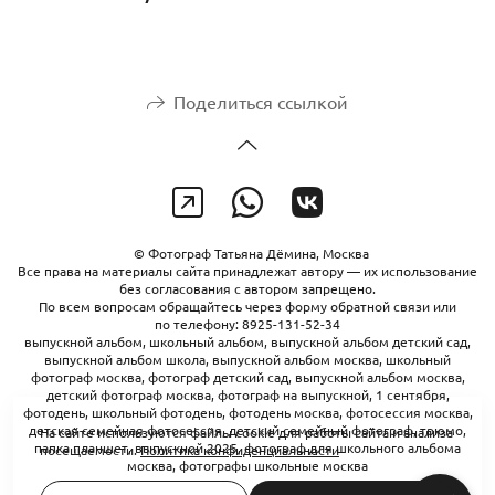
Поделиться ссылкой
© Фотограф Татьяна Дёмина, Москва
Все права на материалы сайта принадлежат автору — их использование
без согласования с автором запрещено.
По всем вопросам обращайтесь через форму обратной связи или
по телефону: 8925-131-52-34
выпускной альбом, школьный альбом, выпускной альбом детский сад,
выпускной альбом школа, выпускной альбом москва, школьный
фотограф москва, фотограф детский сад, выпускной альбом москва,
детский фотограф москва, фотограф на выпускной, 1 сентября,
фотодень, школьный фотодень, фотодень москва, фотосессия москва,
детская семейная фотосессия, детский семейный фотограф, трюмо,
На сайте используются файлы cookie для работы сайта и анализа
папка планшет, выпускной 2025, фотограф для школьного альбома
посещаемости.
Политика конфиденциальности
москва, фотографы школьные москва